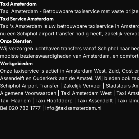
Taxi Amsterdam
Taxi Amsterdam - Betrouwbare taxiservice met vaste prijzen
Taxi Service Amsterdam
Taxi's Amsterdam is uw betrouwbare taxiservice in Amsterd
nu een Schiphol airport transfer nodig heeft, zakelijk verv
Onze Diensten
Wij verzorgen luchthaven transfers vanaf Schiphol naar he
mooiste bezienswaardigheden van Amsterdam, en comfortabe
Werkgebieden
Onze taxiservice is actief in Amsterdam West, Zuid, Oos
Assendelft en Ouderkerk aan de Amstel. Wij bieden ook tax
Schiphol Airport Transfer
|
Zakelijk Vervoer
|
Stadstours A
Algemene Voorwaarden
|
Taxi Amsterdam West
|
Taxi Ams
Taxi Haarlem
|
Taxi Hoofddorp
|
Taxi Assendelft
|
Taxi IJm
Bel
020 782 1777
|
info@taxisamsterdam.nl