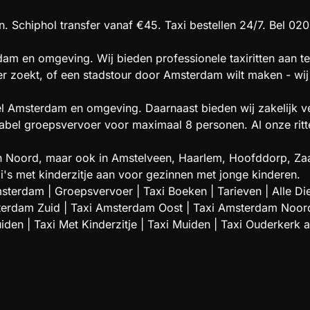
. Schiphol transfer vanaf €45. Taxi bestellen 24/7. Bel 020
am en omgeving. Wij bieden professionele taxiritten aan te
oer zoekt, of een stadstour door Amsterdam wilt maken - wij 
el Amsterdam en omgeving. Daarnaast bieden wij zakelijk ve
l groepsvervoer voor maximaal 8 personen. Al onze ritten 
t en Noord, maar ook in Amstelveen, Haarlem, Hoofddorp,
i's met kinderzitje aan voor gezinnen met jonge kinderen.
msterdam
|
Groepsvervoer
|
Taxi Boeken
|
Tarieven
|
Alle Di
terdam Zuid
|
Taxi Amsterdam Oost
|
Taxi Amsterdam Noor
uiden
|
Taxi Met Kinderzitje
|
Taxi Muiden
|
Taxi Ouderkerk 