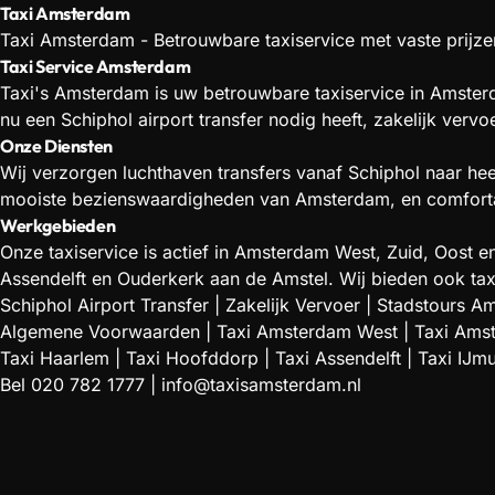
Taxi Amsterdam
Taxi Amsterdam - Betrouwbare taxiservice met vaste prijzen
Taxi Service Amsterdam
Taxi's Amsterdam is uw betrouwbare taxiservice in Amsterd
nu een Schiphol airport transfer nodig heeft, zakelijk verv
Onze Diensten
Wij verzorgen luchthaven transfers vanaf Schiphol naar he
mooiste bezienswaardigheden van Amsterdam, en comfortabe
Werkgebieden
Onze taxiservice is actief in Amsterdam West, Zuid, Oos
Assendelft en Ouderkerk aan de Amstel. Wij bieden ook tax
Schiphol Airport Transfer
|
Zakelijk Vervoer
|
Stadstours A
Algemene Voorwaarden
|
Taxi Amsterdam West
|
Taxi Ams
Taxi Haarlem
|
Taxi Hoofddorp
|
Taxi Assendelft
|
Taxi IJm
Bel
020 782 1777
|
info@taxisamsterdam.nl