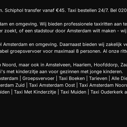
. Schiphol transfer vanaf €45. Taxi bestellen 24/7. Bel 020
am en omgeving. Wij bieden professionele taxiritten aan te
oer zoekt, of een stadstour door Amsterdam wilt maken - wij 
el Amsterdam en omgeving. Daarnaast bieden wij zakelijk ve
l groepsvervoer voor maximaal 8 personen. Al onze ritten 
t en Noord, maar ook in Amstelveen, Haarlem, Hoofddorp,
i's met kinderzitje aan voor gezinnen met jonge kinderen.
msterdam
|
Groepsvervoer
|
Taxi Boeken
|
Tarieven
|
Alle Di
terdam Zuid
|
Taxi Amsterdam Oost
|
Taxi Amsterdam Noor
uiden
|
Taxi Met Kinderzitje
|
Taxi Muiden
|
Taxi Ouderkerk 