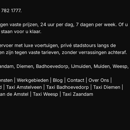
 782 1777.
gen vaste prijzen, 24 uur per dag, 7 dagen per week. Of u
staan voor u klaar.
rvoer met luxe voertuigen, privé stadstours langs de
zijn tegen vaste tarieven, zonder verrassingen achteraf.
 Zaandam, Diemen, Badhoevedorp, IJmuiden, Muiden, Weesp,
ensten
|
Werkgebieden
|
Blog
|
Contact
|
Over Ons
|
d
|
Taxi Amstelveen
|
Taxi Badhoevedorp
|
Taxi Diemen
|
aan de Amstel
|
Taxi Weesp
|
Taxi Zaandam