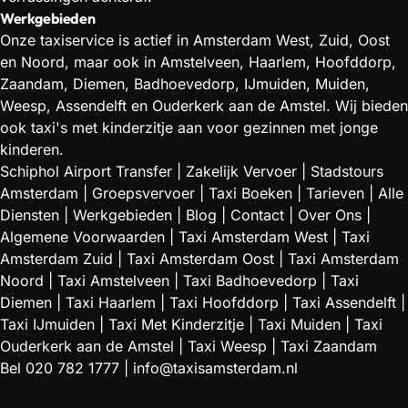
Werkgebieden
Onze taxiservice is actief in Amsterdam West, Zuid, Oost
en Noord, maar ook in Amstelveen, Haarlem, Hoofddorp,
Zaandam, Diemen, Badhoevedorp, IJmuiden, Muiden,
Weesp, Assendelft en Ouderkerk aan de Amstel. Wij bieden
ook taxi's met kinderzitje aan voor gezinnen met jonge
kinderen.
Schiphol Airport Transfer
|
Zakelijk Vervoer
|
Stadstours
Amsterdam
|
Groepsvervoer
|
Taxi Boeken
|
Tarieven
|
Alle
Diensten
|
Werkgebieden
|
Blog
|
Contact
|
Over Ons
|
Algemene Voorwaarden
|
Taxi Amsterdam West
|
Taxi
Amsterdam Zuid
|
Taxi Amsterdam Oost
|
Taxi Amsterdam
Noord
|
Taxi Amstelveen
|
Taxi Badhoevedorp
|
Taxi
Diemen
|
Taxi Haarlem
|
Taxi Hoofddorp
|
Taxi Assendelft
|
Taxi IJmuiden
|
Taxi Met Kinderzitje
|
Taxi Muiden
|
Taxi
Ouderkerk aan de Amstel
|
Taxi Weesp
|
Taxi Zaandam
Bel
020 782 1777
|
info@taxisamsterdam.nl