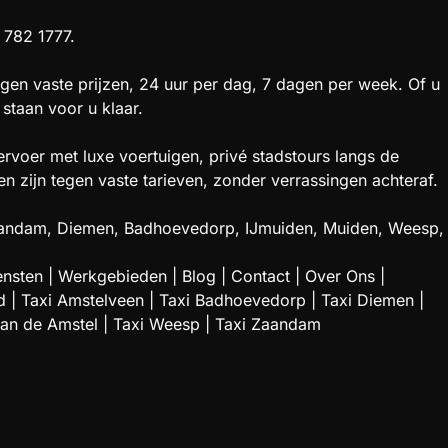
 782 1777.
gen vaste prijzen, 24 uur per dag, 7 dagen per week. Of u
staan voor u klaar.
rvoer met luxe voertuigen, privé stadstours langs de
zijn tegen vaste tarieven, zonder verrassingen achteraf.
 Zaandam, Diemen, Badhoevedorp, IJmuiden, Muiden, Weesp,
ensten
|
Werkgebieden
|
Blog
|
Contact
|
Over Ons
|
d
|
Taxi Amstelveen
|
Taxi Badhoevedorp
|
Taxi Diemen
|
aan de Amstel
|
Taxi Weesp
|
Taxi Zaandam