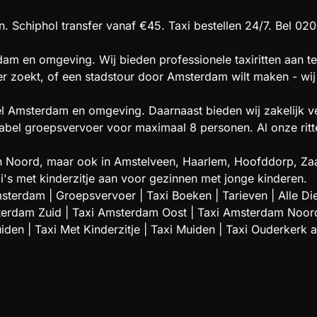
. Schiphol transfer vanaf €45. Taxi bestellen 24/7. Bel 020
am en omgeving. Wij bieden professionele taxiritten aan te
oer zoekt, of een stadstour door Amsterdam wilt maken - wij 
el Amsterdam en omgeving. Daarnaast bieden wij zakelijk ve
l groepsvervoer voor maximaal 8 personen. Al onze ritten 
t en Noord, maar ook in Amstelveen, Haarlem, Hoofddorp,
i's met kinderzitje aan voor gezinnen met jonge kinderen.
msterdam
|
Groepsvervoer
|
Taxi Boeken
|
Tarieven
|
Alle Di
terdam Zuid
|
Taxi Amsterdam Oost
|
Taxi Amsterdam Noor
uiden
|
Taxi Met Kinderzitje
|
Taxi Muiden
|
Taxi Ouderkerk 