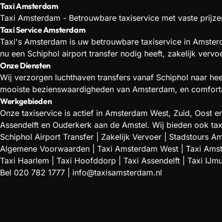
Taxi Amsterdam
Taxi Amsterdam - Betrouwbare taxiservice met vaste prijzen
Taxi Service Amsterdam
Taxi's Amsterdam is uw betrouwbare taxiservice in Amsterd
nu een Schiphol airport transfer nodig heeft, zakelijk verv
Onze Diensten
Wij verzorgen luchthaven transfers vanaf Schiphol naar he
mooiste bezienswaardigheden van Amsterdam, en comfortabe
Werkgebieden
Onze taxiservice is actief in Amsterdam West, Zuid, Oos
Assendelft en Ouderkerk aan de Amstel. Wij bieden ook tax
Schiphol Airport Transfer
|
Zakelijk Vervoer
|
Stadstours A
Algemene Voorwaarden
|
Taxi Amsterdam West
|
Taxi Ams
Taxi Haarlem
|
Taxi Hoofddorp
|
Taxi Assendelft
|
Taxi IJm
Bel
020 782 1777
|
info@taxisamsterdam.nl