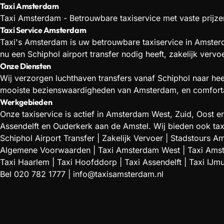
Taxi Amsterdam
Taxi Amsterdam - Betrouwbare taxiservice met vaste prijzen
Taxi Service Amsterdam
Taxi's Amsterdam is uw betrouwbare taxiservice in Amsterd
nu een Schiphol airport transfer nodig heeft, zakelijk verv
Onze Diensten
Wij verzorgen luchthaven transfers vanaf Schiphol naar he
mooiste bezienswaardigheden van Amsterdam, en comfortabe
Werkgebieden
Onze taxiservice is actief in Amsterdam West, Zuid, Oos
Assendelft en Ouderkerk aan de Amstel. Wij bieden ook tax
Schiphol Airport Transfer
|
Zakelijk Vervoer
|
Stadstours A
Algemene Voorwaarden
|
Taxi Amsterdam West
|
Taxi Ams
Taxi Haarlem
|
Taxi Hoofddorp
|
Taxi Assendelft
|
Taxi IJm
Bel
020 782 1777
|
info@taxisamsterdam.nl