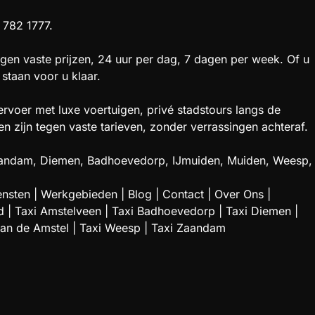
 782 1777.
gen vaste prijzen, 24 uur per dag, 7 dagen per week. Of u
staan voor u klaar.
rvoer met luxe voertuigen, privé stadstours langs de
zijn tegen vaste tarieven, zonder verrassingen achteraf.
 Zaandam, Diemen, Badhoevedorp, IJmuiden, Muiden, Weesp,
ensten
|
Werkgebieden
|
Blog
|
Contact
|
Over Ons
|
d
|
Taxi Amstelveen
|
Taxi Badhoevedorp
|
Taxi Diemen
|
aan de Amstel
|
Taxi Weesp
|
Taxi Zaandam