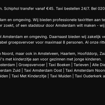
. Schiphol transfer vanaf €45. Taxi bestellen 24/7. Bel 020
am en omgeving. Wij bieden professionele taxiritten aan te
oer zoekt, of een stadstour door Amsterdam wilt maken - wij 
el Amsterdam en omgeving. Daarnaast bieden wij zakelijk ve
l groepsvervoer voor maximaal 8 personen. Al onze ritten 
t en Noord, maar ook in Amstelveen, Haarlem, Hoofddorp,
i's met kinderzitje aan voor gezinnen met jonge kinderen.
msterdam
|
Groepsvervoer
|
Taxi Boeken
|
Tarieven
|
Alle Di
terdam Zuid
|
Taxi Amsterdam Oost
|
Taxi Amsterdam Noor
uiden
|
Taxi Met Kinderzitje
|
Taxi Muiden
|
Taxi Ouderkerk 