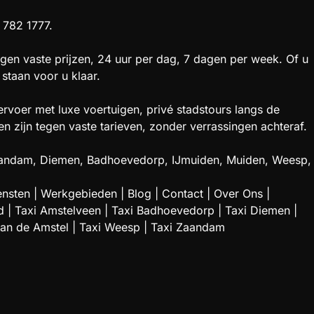
 782 1777.
gen vaste prijzen, 24 uur per dag, 7 dagen per week. Of u
staan voor u klaar.
rvoer met luxe voertuigen, privé stadstours langs de
zijn tegen vaste tarieven, zonder verrassingen achteraf.
 Zaandam, Diemen, Badhoevedorp, IJmuiden, Muiden, Weesp,
ensten
|
Werkgebieden
|
Blog
|
Contact
|
Over Ons
|
d
|
Taxi Amstelveen
|
Taxi Badhoevedorp
|
Taxi Diemen
|
aan de Amstel
|
Taxi Weesp
|
Taxi Zaandam