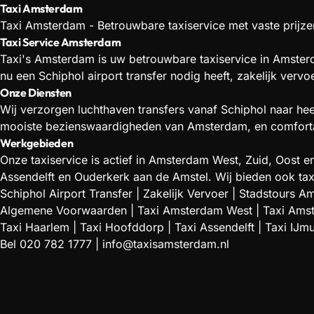
Taxi Amsterdam
Taxi Amsterdam - Betrouwbare taxiservice met vaste prijzen
Taxi Service Amsterdam
Taxi's Amsterdam is uw betrouwbare taxiservice in Amsterd
nu een Schiphol airport transfer nodig heeft, zakelijk verv
Onze Diensten
Wij verzorgen luchthaven transfers vanaf Schiphol naar he
mooiste bezienswaardigheden van Amsterdam, en comfortabe
Werkgebieden
Onze taxiservice is actief in Amsterdam West, Zuid, Oos
Assendelft en Ouderkerk aan de Amstel. Wij bieden ook tax
Schiphol Airport Transfer
|
Zakelijk Vervoer
|
Stadstours A
Algemene Voorwaarden
|
Taxi Amsterdam West
|
Taxi Ams
Taxi Haarlem
|
Taxi Hoofddorp
|
Taxi Assendelft
|
Taxi IJm
Bel
020 782 1777
|
info@taxisamsterdam.nl