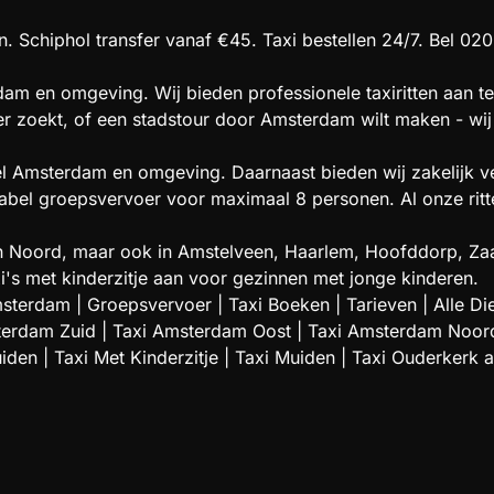
. Schiphol transfer vanaf €45. Taxi bestellen 24/7. Bel 020
am en omgeving. Wij bieden professionele taxiritten aan te
oer zoekt, of een stadstour door Amsterdam wilt maken - wij 
el Amsterdam en omgeving. Daarnaast bieden wij zakelijk ve
l groepsvervoer voor maximaal 8 personen. Al onze ritten 
t en Noord, maar ook in Amstelveen, Haarlem, Hoofddorp,
i's met kinderzitje aan voor gezinnen met jonge kinderen.
msterdam
|
Groepsvervoer
|
Taxi Boeken
|
Tarieven
|
Alle Di
terdam Zuid
|
Taxi Amsterdam Oost
|
Taxi Amsterdam Noor
uiden
|
Taxi Met Kinderzitje
|
Taxi Muiden
|
Taxi Ouderkerk 