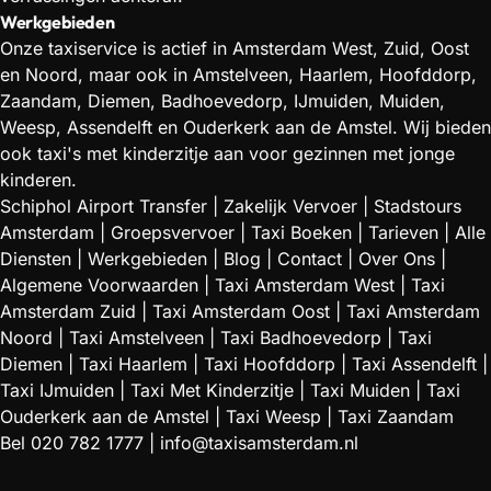
Werkgebieden
Onze taxiservice is actief in Amsterdam West, Zuid, Oost
en Noord, maar ook in Amstelveen, Haarlem, Hoofddorp,
Zaandam, Diemen, Badhoevedorp, IJmuiden, Muiden,
Weesp, Assendelft en Ouderkerk aan de Amstel. Wij bieden
ook taxi's met kinderzitje aan voor gezinnen met jonge
kinderen.
Schiphol Airport Transfer
|
Zakelijk Vervoer
|
Stadstours
Amsterdam
|
Groepsvervoer
|
Taxi Boeken
|
Tarieven
|
Alle
Diensten
|
Werkgebieden
|
Blog
|
Contact
|
Over Ons
|
Algemene Voorwaarden
|
Taxi Amsterdam West
|
Taxi
Amsterdam Zuid
|
Taxi Amsterdam Oost
|
Taxi Amsterdam
Noord
|
Taxi Amstelveen
|
Taxi Badhoevedorp
|
Taxi
Diemen
|
Taxi Haarlem
|
Taxi Hoofddorp
|
Taxi Assendelft
|
Taxi IJmuiden
|
Taxi Met Kinderzitje
|
Taxi Muiden
|
Taxi
Ouderkerk aan de Amstel
|
Taxi Weesp
|
Taxi Zaandam
Bel
020 782 1777
|
info@taxisamsterdam.nl