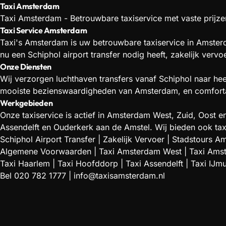
Taxi Amsterdam
Taxi Amsterdam - Betrouwbare taxiservice met vaste prijzen
Taxi Service Amsterdam
Taxi's Amsterdam is uw betrouwbare taxiservice in Amsterd
nu een Schiphol airport transfer nodig heeft, zakelijk verv
Onze Diensten
Wij verzorgen luchthaven transfers vanaf Schiphol naar he
mooiste bezienswaardigheden van Amsterdam, en comfortabe
Werkgebieden
Onze taxiservice is actief in Amsterdam West, Zuid, Oos
Assendelft en Ouderkerk aan de Amstel. Wij bieden ook tax
Schiphol Airport Transfer
|
Zakelijk Vervoer
|
Stadstours A
Algemene Voorwaarden
|
Taxi Amsterdam West
|
Taxi Ams
Taxi Haarlem
|
Taxi Hoofddorp
|
Taxi Assendelft
|
Taxi IJm
Bel
020 782 1777
|
info@taxisamsterdam.nl