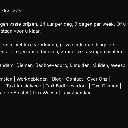
 782 1777.
gen vaste prijzen, 24 uur per dag, 7 dagen per week. Of u
staan voor u klaar.
rvoer met luxe voertuigen, privé stadstours langs de
zijn tegen vaste tarieven, zonder verrassingen achteraf.
 Zaandam, Diemen, Badhoevedorp, IJmuiden, Muiden, Weesp,
ensten
|
Werkgebieden
|
Blog
|
Contact
|
Over Ons
|
d
|
Taxi Amstelveen
|
Taxi Badhoevedorp
|
Taxi Diemen
|
aan de Amstel
|
Taxi Weesp
|
Taxi Zaandam