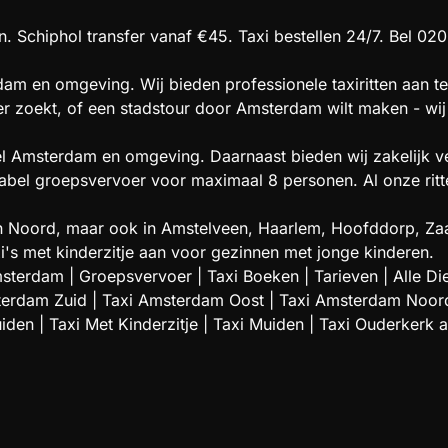
. Schiphol transfer vanaf €45. Taxi bestellen 24/7. Bel 020
am en omgeving. Wij bieden professionele taxiritten aan te
oer zoekt, of een stadstour door Amsterdam wilt maken - wij 
el Amsterdam en omgeving. Daarnaast bieden wij zakelijk ve
l groepsvervoer voor maximaal 8 personen. Al onze ritten 
t en Noord, maar ook in Amstelveen, Haarlem, Hoofddorp,
i's met kinderzitje aan voor gezinnen met jonge kinderen.
msterdam
|
Groepsvervoer
|
Taxi Boeken
|
Tarieven
|
Alle Di
terdam Zuid
|
Taxi Amsterdam Oost
|
Taxi Amsterdam Noor
uiden
|
Taxi Met Kinderzitje
|
Taxi Muiden
|
Taxi Ouderkerk 