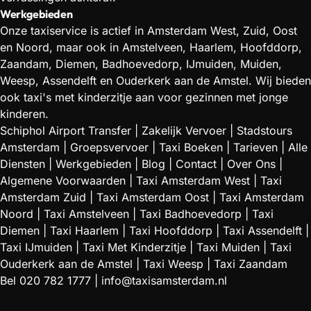
Werkgebieden
Onze taxiservice is actief in Amsterdam West, Zuid, Oost
en Noord, maar ook in Amstelveen, Haarlem, Hoofddorp,
Zaandam, Diemen, Badhoevedorp, IJmuiden, Muiden,
Weesp, Assendelft en Ouderkerk aan de Amstel. Wij bieden
ook taxi's met kinderzitje aan voor gezinnen met jonge
kinderen.
Schiphol Airport Transfer
|
Zakelijk Vervoer
|
Stadstours
Amsterdam
|
Groepsvervoer
|
Taxi Boeken
|
Tarieven
|
Alle
Diensten
|
Werkgebieden
|
Blog
|
Contact
|
Over Ons
|
Algemene Voorwaarden
|
Taxi Amsterdam West
|
Taxi
Amsterdam Zuid
|
Taxi Amsterdam Oost
|
Taxi Amsterdam
Noord
|
Taxi Amstelveen
|
Taxi Badhoevedorp
|
Taxi
Diemen
|
Taxi Haarlem
|
Taxi Hoofddorp
|
Taxi Assendelft
|
Taxi IJmuiden
|
Taxi Met Kinderzitje
|
Taxi Muiden
|
Taxi
Ouderkerk aan de Amstel
|
Taxi Weesp
|
Taxi Zaandam
Bel
020 782 1777
|
info@taxisamsterdam.nl