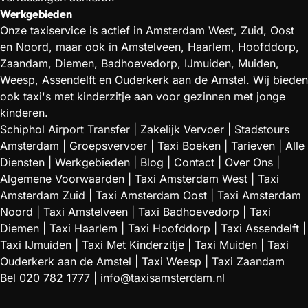
Werkgebieden
Onze taxiservice is actief in Amsterdam West, Zuid, Oost
en Noord, maar ook in Amstelveen, Haarlem, Hoofddorp,
Zaandam, Diemen, Badhoevedorp, IJmuiden, Muiden,
Weesp, Assendelft en Ouderkerk aan de Amstel. Wij bieden
ook taxi's met kinderzitje aan voor gezinnen met jonge
kinderen.
Schiphol Airport Transfer
|
Zakelijk Vervoer
|
Stadstours
Amsterdam
|
Groepsvervoer
|
Taxi Boeken
|
Tarieven
|
Alle
Diensten
|
Werkgebieden
|
Blog
|
Contact
|
Over Ons
|
Algemene Voorwaarden
|
Taxi Amsterdam West
|
Taxi
Amsterdam Zuid
|
Taxi Amsterdam Oost
|
Taxi Amsterdam
Noord
|
Taxi Amstelveen
|
Taxi Badhoevedorp
|
Taxi
Diemen
|
Taxi Haarlem
|
Taxi Hoofddorp
|
Taxi Assendelft
|
Taxi IJmuiden
|
Taxi Met Kinderzitje
|
Taxi Muiden
|
Taxi
Ouderkerk aan de Amstel
|
Taxi Weesp
|
Taxi Zaandam
Bel
020 782 1777
|
info@taxisamsterdam.nl