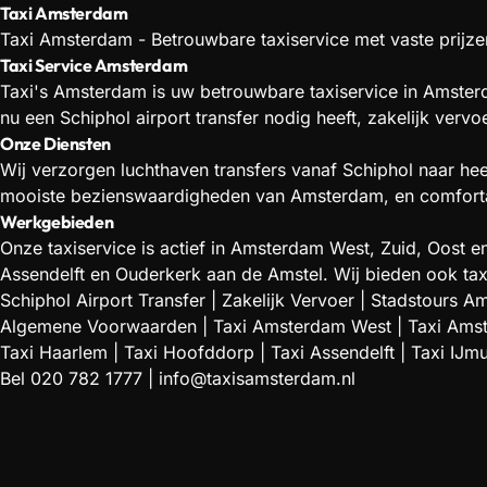
Taxi Amsterdam
Taxi Amsterdam - Betrouwbare taxiservice met vaste prijzen
Taxi Service Amsterdam
Taxi's Amsterdam is uw betrouwbare taxiservice in Amsterd
nu een Schiphol airport transfer nodig heeft, zakelijk verv
Onze Diensten
Wij verzorgen luchthaven transfers vanaf Schiphol naar he
mooiste bezienswaardigheden van Amsterdam, en comfortabe
Werkgebieden
Onze taxiservice is actief in Amsterdam West, Zuid, Oos
Assendelft en Ouderkerk aan de Amstel. Wij bieden ook tax
Schiphol Airport Transfer
|
Zakelijk Vervoer
|
Stadstours A
Algemene Voorwaarden
|
Taxi Amsterdam West
|
Taxi Ams
Taxi Haarlem
|
Taxi Hoofddorp
|
Taxi Assendelft
|
Taxi IJm
Bel
020 782 1777
|
info@taxisamsterdam.nl