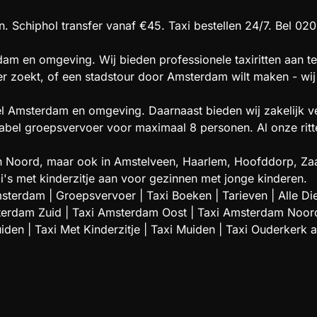
. Schiphol transfer vanaf €45. Taxi bestellen 24/7. Bel 020
am en omgeving. Wij bieden professionele taxiritten aan te
oer zoekt, of een stadstour door Amsterdam wilt maken - wij 
el Amsterdam en omgeving. Daarnaast bieden wij zakelijk ve
l groepsvervoer voor maximaal 8 personen. Al onze ritten 
t en Noord, maar ook in Amstelveen, Haarlem, Hoofddorp,
i's met kinderzitje aan voor gezinnen met jonge kinderen.
msterdam
|
Groepsvervoer
|
Taxi Boeken
|
Tarieven
|
Alle Di
terdam Zuid
|
Taxi Amsterdam Oost
|
Taxi Amsterdam Noor
uiden
|
Taxi Met Kinderzitje
|
Taxi Muiden
|
Taxi Ouderkerk 