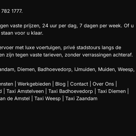
 782 1777.
gen vaste prijzen, 24 uur per dag, 7 dagen per week. Of u
staan voor u klaar.
rvoer met luxe voertuigen, privé stadstours langs de
zijn tegen vaste tarieven, zonder verrassingen achteraf.
 Zaandam, Diemen, Badhoevedorp, IJmuiden, Muiden, Weesp,
ensten
|
Werkgebieden
|
Blog
|
Contact
|
Over Ons
|
d
|
Taxi Amstelveen
|
Taxi Badhoevedorp
|
Taxi Diemen
|
aan de Amstel
|
Taxi Weesp
|
Taxi Zaandam