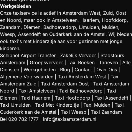
Werkgebieden
Onze taxiservice is actief in Amsterdam West, Zuid, Oost
en Noord, maar ook in Amstelveen, Haarlem, Hoofddorp,
Zaandam, Diemen, Badhoevedorp, IJmuiden, Muiden,
Weesp, Assendelft en Ouderkerk aan de Amstel. Wij bieden
ook taxi's met kinderzitje aan voor gezinnen met jonge
kinderen.
Schiphol Airport Transfer
|
Zakelijk Vervoer
|
Stadstours
Amsterdam
|
Groepsvervoer
|
Taxi Boeken
|
Tarieven
|
Alle
Diensten
|
Werkgebieden
|
Blog
|
Contact
|
Over Ons
|
Algemene Voorwaarden
|
Taxi Amsterdam West
|
Taxi
Amsterdam Zuid
|
Taxi Amsterdam Oost
|
Taxi Amsterdam
Noord
|
Taxi Amstelveen
|
Taxi Badhoevedorp
|
Taxi
Diemen
|
Taxi Haarlem
|
Taxi Hoofddorp
|
Taxi Assendelft
|
Taxi IJmuiden
|
Taxi Met Kinderzitje
|
Taxi Muiden
|
Taxi
Ouderkerk aan de Amstel
|
Taxi Weesp
|
Taxi Zaandam
Bel
020 782 1777
|
info@taxisamsterdam.nl