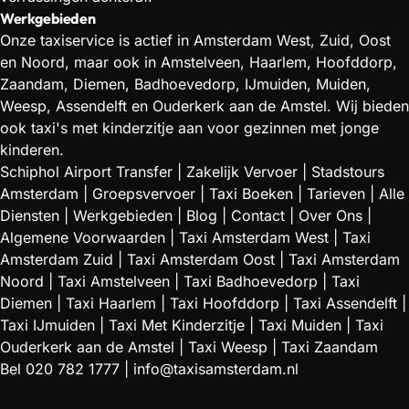
Werkgebieden
Onze taxiservice is actief in Amsterdam West, Zuid, Oost
en Noord, maar ook in Amstelveen, Haarlem, Hoofddorp,
Zaandam, Diemen, Badhoevedorp, IJmuiden, Muiden,
Weesp, Assendelft en Ouderkerk aan de Amstel. Wij bieden
ook taxi's met kinderzitje aan voor gezinnen met jonge
kinderen.
Schiphol Airport Transfer
|
Zakelijk Vervoer
|
Stadstours
Amsterdam
|
Groepsvervoer
|
Taxi Boeken
|
Tarieven
|
Alle
Diensten
|
Werkgebieden
|
Blog
|
Contact
|
Over Ons
|
Algemene Voorwaarden
|
Taxi Amsterdam West
|
Taxi
Amsterdam Zuid
|
Taxi Amsterdam Oost
|
Taxi Amsterdam
Noord
|
Taxi Amstelveen
|
Taxi Badhoevedorp
|
Taxi
Diemen
|
Taxi Haarlem
|
Taxi Hoofddorp
|
Taxi Assendelft
|
Taxi IJmuiden
|
Taxi Met Kinderzitje
|
Taxi Muiden
|
Taxi
Ouderkerk aan de Amstel
|
Taxi Weesp
|
Taxi Zaandam
Bel
020 782 1777
|
info@taxisamsterdam.nl