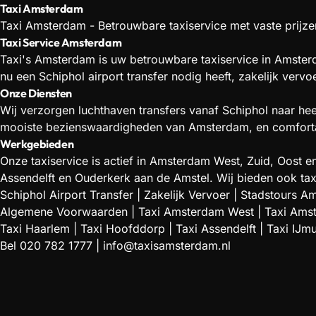
Taxi Amsterdam
Taxi Amsterdam - Betrouwbare taxiservice met vaste prijzen
Taxi Service Amsterdam
Taxi's Amsterdam is uw betrouwbare taxiservice in Amsterd
nu een Schiphol airport transfer nodig heeft, zakelijk verv
Onze Diensten
Wij verzorgen luchthaven transfers vanaf Schiphol naar he
mooiste bezienswaardigheden van Amsterdam, en comfortabe
Werkgebieden
Onze taxiservice is actief in Amsterdam West, Zuid, Oos
Assendelft en Ouderkerk aan de Amstel. Wij bieden ook tax
Schiphol Airport Transfer
|
Zakelijk Vervoer
|
Stadstours A
Algemene Voorwaarden
|
Taxi Amsterdam West
|
Taxi Ams
Taxi Haarlem
|
Taxi Hoofddorp
|
Taxi Assendelft
|
Taxi IJm
Bel
020 782 1777
|
info@taxisamsterdam.nl