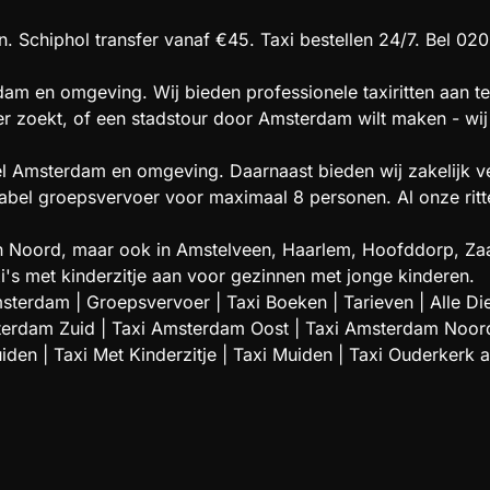
. Schiphol transfer vanaf €45. Taxi bestellen 24/7. Bel 020
am en omgeving. Wij bieden professionele taxiritten aan te
oer zoekt, of een stadstour door Amsterdam wilt maken - wij 
el Amsterdam en omgeving. Daarnaast bieden wij zakelijk ve
l groepsvervoer voor maximaal 8 personen. Al onze ritten 
t en Noord, maar ook in Amstelveen, Haarlem, Hoofddorp,
i's met kinderzitje aan voor gezinnen met jonge kinderen.
msterdam
|
Groepsvervoer
|
Taxi Boeken
|
Tarieven
|
Alle Di
terdam Zuid
|
Taxi Amsterdam Oost
|
Taxi Amsterdam Noor
uiden
|
Taxi Met Kinderzitje
|
Taxi Muiden
|
Taxi Ouderkerk 