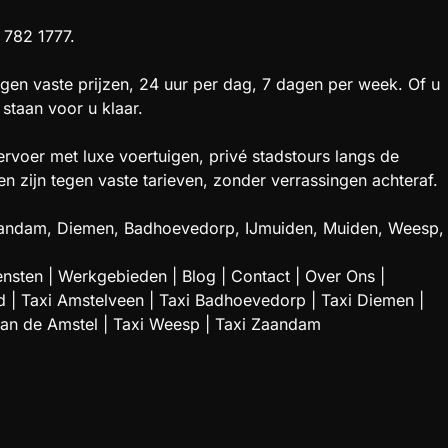
 782 1777.
gen vaste prijzen, 24 uur per dag, 7 dagen per week. Of u
staan voor u klaar.
rvoer met luxe voertuigen, privé stadstours langs de
zijn tegen vaste tarieven, zonder verrassingen achteraf.
 Zaandam, Diemen, Badhoevedorp, IJmuiden, Muiden, Weesp,
ensten
|
Werkgebieden
|
Blog
|
Contact
|
Over Ons
|
d
|
Taxi Amstelveen
|
Taxi Badhoevedorp
|
Taxi Diemen
|
aan de Amstel
|
Taxi Weesp
|
Taxi Zaandam