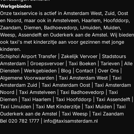
Werkgebieden
Onze taxiservice is actief in Amsterdam West, Zuid, Oost
en Noord, maar ook in Amstelveen, Haarlem, Hoofddorp,
Zaandam, Diemen, Badhoevedorp, IJmuiden, Muiden,
Weesp, Assendelft en Ouderkerk aan de Amstel. Wij bieden
ook taxi's met kinderzitje aan voor gezinnen met jonge
kinderen.
Schiphol Airport Transfer
|
Zakelijk Vervoer
|
Stadstours
Amsterdam
|
Groepsvervoer
|
Taxi Boeken
|
Tarieven
|
Alle
Diensten
|
Werkgebieden
|
Blog
|
Contact
|
Over Ons
|
Algemene Voorwaarden
|
Taxi Amsterdam West
|
Taxi
Amsterdam Zuid
|
Taxi Amsterdam Oost
|
Taxi Amsterdam
Noord
|
Taxi Amstelveen
|
Taxi Badhoevedorp
|
Taxi
Diemen
|
Taxi Haarlem
|
Taxi Hoofddorp
|
Taxi Assendelft
|
Taxi IJmuiden
|
Taxi Met Kinderzitje
|
Taxi Muiden
|
Taxi
Ouderkerk aan de Amstel
|
Taxi Weesp
|
Taxi Zaandam
Bel
020 782 1777
|
info@taxisamsterdam.nl