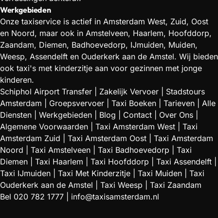
Werkgebieden
Onze taxiservice is actief in Amsterdam West, Zuid, Oost
en Noord, maar ook in Amstelveen, Haarlem, Hoofddorp,
Zaandam, Diemen, Badhoevedorp, IJmuiden, Muiden,
Weesp, Assendelft en Ouderkerk aan de Amstel. Wij bieden
ook taxi's met kinderzitje aan voor gezinnen met jonge
kinderen.
Schiphol Airport Transfer
|
Zakelijk Vervoer
|
Stadstours
Amsterdam
|
Groepsvervoer
|
Taxi Boeken
|
Tarieven
|
Alle
Diensten
|
Werkgebieden
|
Blog
|
Contact
|
Over Ons
|
Algemene Voorwaarden
|
Taxi Amsterdam West
|
Taxi
Amsterdam Zuid
|
Taxi Amsterdam Oost
|
Taxi Amsterdam
Noord
|
Taxi Amstelveen
|
Taxi Badhoevedorp
|
Taxi
Diemen
|
Taxi Haarlem
|
Taxi Hoofddorp
|
Taxi Assendelft
|
Taxi IJmuiden
|
Taxi Met Kinderzitje
|
Taxi Muiden
|
Taxi
Ouderkerk aan de Amstel
|
Taxi Weesp
|
Taxi Zaandam
Bel
020 782 1777
|
info@taxisamsterdam.nl