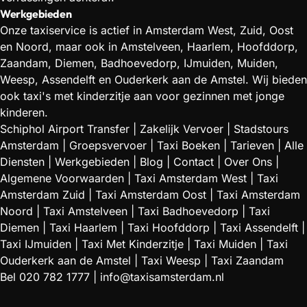
Werkgebieden
Onze taxiservice is actief in Amsterdam West, Zuid, Oost
en Noord, maar ook in Amstelveen, Haarlem, Hoofddorp,
Zaandam, Diemen, Badhoevedorp, IJmuiden, Muiden,
Weesp, Assendelft en Ouderkerk aan de Amstel. Wij bieden
ook taxi's met kinderzitje aan voor gezinnen met jonge
kinderen.
Schiphol Airport Transfer
|
Zakelijk Vervoer
|
Stadstours
Amsterdam
|
Groepsvervoer
|
Taxi Boeken
|
Tarieven
|
Alle
Diensten
|
Werkgebieden
|
Blog
|
Contact
|
Over Ons
|
Algemene Voorwaarden
|
Taxi Amsterdam West
|
Taxi
Amsterdam Zuid
|
Taxi Amsterdam Oost
|
Taxi Amsterdam
Noord
|
Taxi Amstelveen
|
Taxi Badhoevedorp
|
Taxi
Diemen
|
Taxi Haarlem
|
Taxi Hoofddorp
|
Taxi Assendelft
|
Taxi IJmuiden
|
Taxi Met Kinderzitje
|
Taxi Muiden
|
Taxi
Ouderkerk aan de Amstel
|
Taxi Weesp
|
Taxi Zaandam
Bel
020 782 1777
|
info@taxisamsterdam.nl