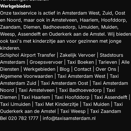
Werkgebieden
Onze taxiservice is actief in Amsterdam West, Zuid, Oost
en Noord, maar ook in Amstelveen, Haarlem, Hoofddorp,
Zaandam, Diemen, Badhoevedorp, IJmuiden, Muiden,
Weesp, Assendelft en Ouderkerk aan de Amstel. Wij bieden
ook taxi's met kinderzitje aan voor gezinnen met jonge
kinderen.
Schiphol Airport Transfer
|
Zakelijk Vervoer
|
Stadstours
Amsterdam
|
Groepsvervoer
|
Taxi Boeken
|
Tarieven
|
Alle
Diensten
|
Werkgebieden
|
Blog
|
Contact
|
Over Ons
|
Algemene Voorwaarden
|
Taxi Amsterdam West
|
Taxi
Amsterdam Zuid
|
Taxi Amsterdam Oost
|
Taxi Amsterdam
Noord
|
Taxi Amstelveen
|
Taxi Badhoevedorp
|
Taxi
Diemen
|
Taxi Haarlem
|
Taxi Hoofddorp
|
Taxi Assendelft
|
Taxi IJmuiden
|
Taxi Met Kinderzitje
|
Taxi Muiden
|
Taxi
Ouderkerk aan de Amstel
|
Taxi Weesp
|
Taxi Zaandam
Bel
020 782 1777
|
info@taxisamsterdam.nl