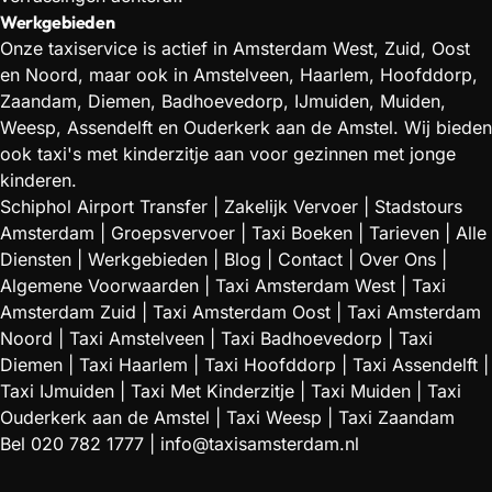
Werkgebieden
Onze taxiservice is actief in Amsterdam West, Zuid, Oost
en Noord, maar ook in Amstelveen, Haarlem, Hoofddorp,
Zaandam, Diemen, Badhoevedorp, IJmuiden, Muiden,
Weesp, Assendelft en Ouderkerk aan de Amstel. Wij bieden
ook taxi's met kinderzitje aan voor gezinnen met jonge
kinderen.
Schiphol Airport Transfer
|
Zakelijk Vervoer
|
Stadstours
Amsterdam
|
Groepsvervoer
|
Taxi Boeken
|
Tarieven
|
Alle
Diensten
|
Werkgebieden
|
Blog
|
Contact
|
Over Ons
|
Algemene Voorwaarden
|
Taxi Amsterdam West
|
Taxi
Amsterdam Zuid
|
Taxi Amsterdam Oost
|
Taxi Amsterdam
Noord
|
Taxi Amstelveen
|
Taxi Badhoevedorp
|
Taxi
Diemen
|
Taxi Haarlem
|
Taxi Hoofddorp
|
Taxi Assendelft
|
Taxi IJmuiden
|
Taxi Met Kinderzitje
|
Taxi Muiden
|
Taxi
Ouderkerk aan de Amstel
|
Taxi Weesp
|
Taxi Zaandam
Bel
020 782 1777
|
info@taxisamsterdam.nl