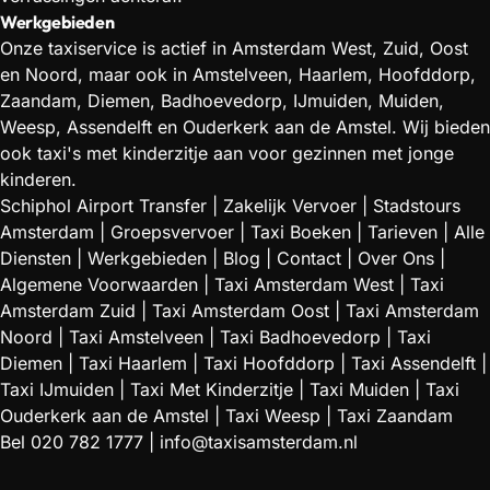
Werkgebieden
Onze taxiservice is actief in Amsterdam West, Zuid, Oost
en Noord, maar ook in Amstelveen, Haarlem, Hoofddorp,
Zaandam, Diemen, Badhoevedorp, IJmuiden, Muiden,
Weesp, Assendelft en Ouderkerk aan de Amstel. Wij bieden
ook taxi's met kinderzitje aan voor gezinnen met jonge
kinderen.
Schiphol Airport Transfer
|
Zakelijk Vervoer
|
Stadstours
Amsterdam
|
Groepsvervoer
|
Taxi Boeken
|
Tarieven
|
Alle
Diensten
|
Werkgebieden
|
Blog
|
Contact
|
Over Ons
|
Algemene Voorwaarden
|
Taxi Amsterdam West
|
Taxi
Amsterdam Zuid
|
Taxi Amsterdam Oost
|
Taxi Amsterdam
Noord
|
Taxi Amstelveen
|
Taxi Badhoevedorp
|
Taxi
Diemen
|
Taxi Haarlem
|
Taxi Hoofddorp
|
Taxi Assendelft
|
Taxi IJmuiden
|
Taxi Met Kinderzitje
|
Taxi Muiden
|
Taxi
Ouderkerk aan de Amstel
|
Taxi Weesp
|
Taxi Zaandam
Bel
020 782 1777
|
info@taxisamsterdam.nl