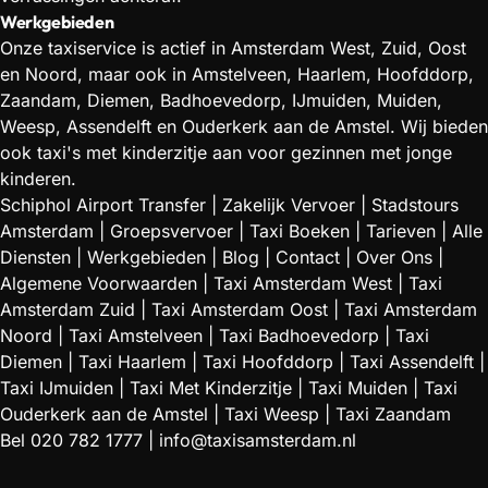
Werkgebieden
Onze taxiservice is actief in Amsterdam West, Zuid, Oost
en Noord, maar ook in Amstelveen, Haarlem, Hoofddorp,
Zaandam, Diemen, Badhoevedorp, IJmuiden, Muiden,
Weesp, Assendelft en Ouderkerk aan de Amstel. Wij bieden
ook taxi's met kinderzitje aan voor gezinnen met jonge
kinderen.
Schiphol Airport Transfer
|
Zakelijk Vervoer
|
Stadstours
Amsterdam
|
Groepsvervoer
|
Taxi Boeken
|
Tarieven
|
Alle
Diensten
|
Werkgebieden
|
Blog
|
Contact
|
Over Ons
|
Algemene Voorwaarden
|
Taxi Amsterdam West
|
Taxi
Amsterdam Zuid
|
Taxi Amsterdam Oost
|
Taxi Amsterdam
Noord
|
Taxi Amstelveen
|
Taxi Badhoevedorp
|
Taxi
Diemen
|
Taxi Haarlem
|
Taxi Hoofddorp
|
Taxi Assendelft
|
Taxi IJmuiden
|
Taxi Met Kinderzitje
|
Taxi Muiden
|
Taxi
Ouderkerk aan de Amstel
|
Taxi Weesp
|
Taxi Zaandam
Bel
020 782 1777
|
info@taxisamsterdam.nl