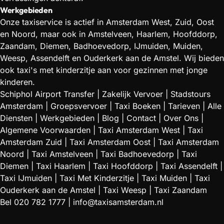
Werkgebieden
Onze taxiservice is actief in Amsterdam West, Zuid, Oost
en Noord, maar ook in Amstelveen, Haarlem, Hoofddorp,
Zaandam, Diemen, Badhoevedorp, IJmuiden, Muiden,
Weesp, Assendelft en Ouderkerk aan de Amstel. Wij bieden
ook taxi's met kinderzitje aan voor gezinnen met jonge
kinderen.
Schiphol Airport Transfer
|
Zakelijk Vervoer
|
Stadstours
Amsterdam
|
Groepsvervoer
|
Taxi Boeken
|
Tarieven
|
Alle
Diensten
|
Werkgebieden
|
Blog
|
Contact
|
Over Ons
|
Algemene Voorwaarden
|
Taxi Amsterdam West
|
Taxi
Amsterdam Zuid
|
Taxi Amsterdam Oost
|
Taxi Amsterdam
Noord
|
Taxi Amstelveen
|
Taxi Badhoevedorp
|
Taxi
Diemen
|
Taxi Haarlem
|
Taxi Hoofddorp
|
Taxi Assendelft
|
Taxi IJmuiden
|
Taxi Met Kinderzitje
|
Taxi Muiden
|
Taxi
Ouderkerk aan de Amstel
|
Taxi Weesp
|
Taxi Zaandam
Bel
020 782 1777
|
info@taxisamsterdam.nl